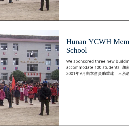
Hunan YCWH Memor
School
We sponsored three new buildin
accommodate 100 stude
2001年9月由本會資助重建，三
用