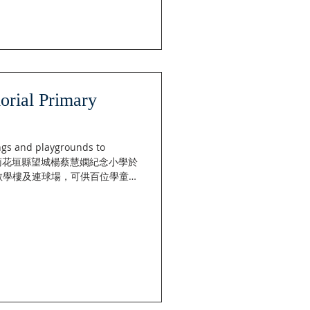
ial Primary
gs and playgrounds to
nts. 湖南花垣縣望城楊蔡慧嫻紀念小學於
所教學樓及連球場，可供百位學童之